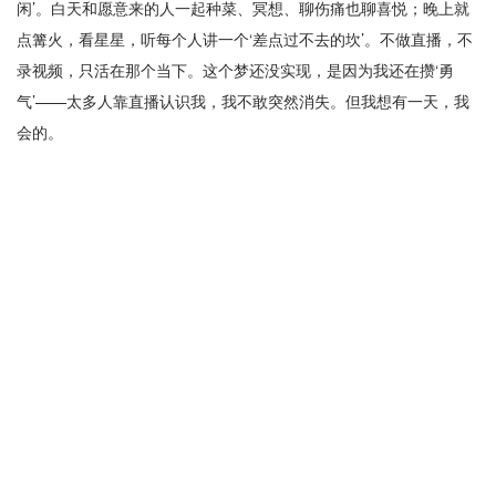
闲’。白天和愿意来的人一起种菜、冥想、聊伤痛也聊喜悦；晚上就
点篝火，看星星，听每个人讲一个‘差点过不去的坎’。不做直播，不
录视频，只活在那个当下。这个梦还没实现，是因为我还在攒‘勇
气’——太多人靠直播认识我，我不敢突然消失。但我想有一天，我
会的。